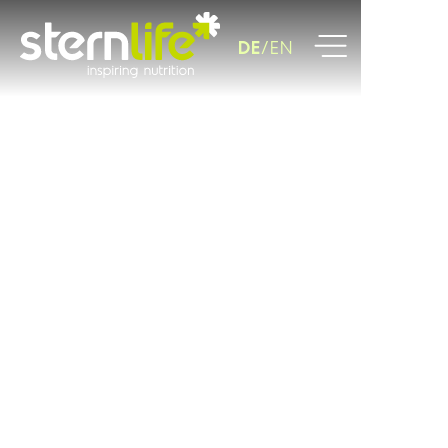
DE
EN
Shake it. Taste it.
Make it yours!