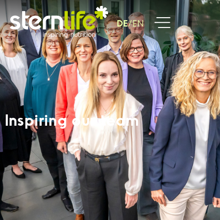
DE
EN
Inspiring our team