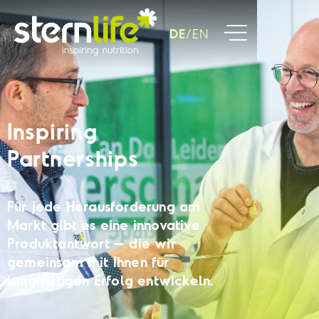
DE
EN
Inspiring
Partnerships
Für jede Herausforderung am
Markt gibt es eine innovative
Produktantwort – die wir
gemeinsam mit Ihnen für
langfristigen Erfolg entwickeln.