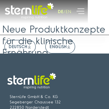
DE
EN
01.09.2019
Neue Produktkonzepte für die klinische
Neue Produktkonzepte
Ernährung
für die klinische
DEUTSCH
ENGLISH
Ernährung
SternLife GmbH & Co. KG
Segeberger Chaussee 132
222850 Norderstedt